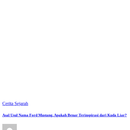
Cerita Sejarah
Asal Usul Nama Ford Mustang, Apakah Benar Terinspirasi dari Kuda Liar?