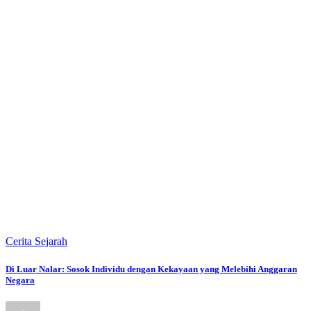
Cerita Sejarah
Di Luar Nalar: Sosok Individu dengan Kekayaan yang Melebihi Anggaran
Negara