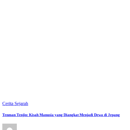
Cerita Sejarah
Tenman Tenjin: Kisah Manusia yang Diangkat Menjadi Dewa di Jepang