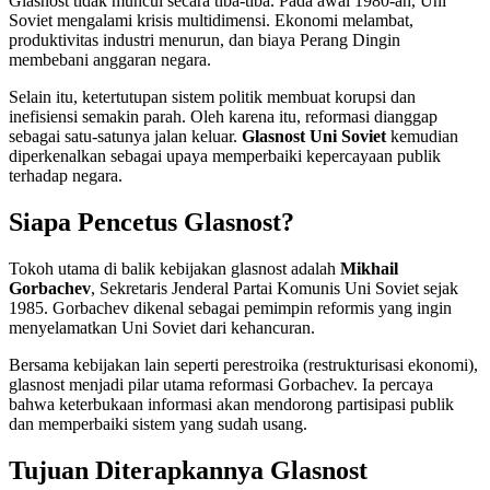
Glasnost tidak muncul secara tiba-tiba. Pada awal 1980-an, Uni
Soviet mengalami krisis multidimensi. Ekonomi melambat,
produktivitas industri menurun, dan biaya Perang Dingin
membebani anggaran negara.
Selain itu, ketertutupan sistem politik membuat korupsi dan
inefisiensi semakin parah. Oleh karena itu, reformasi dianggap
sebagai satu-satunya jalan keluar.
Glasnost Uni Soviet
kemudian
diperkenalkan sebagai upaya memperbaiki kepercayaan publik
terhadap negara.
Siapa Pencetus Glasnost?
Tokoh utama di balik kebijakan glasnost adalah
Mikhail
Gorbachev
, Sekretaris Jenderal Partai Komunis Uni Soviet sejak
1985. Gorbachev dikenal sebagai pemimpin reformis yang ingin
menyelamatkan Uni Soviet dari kehancuran.
Bersama kebijakan lain seperti perestroika (restrukturisasi ekonomi),
glasnost menjadi pilar utama reformasi Gorbachev. Ia percaya
bahwa keterbukaan informasi akan mendorong partisipasi publik
dan memperbaiki sistem yang sudah usang.
Tujuan Diterapkannya Glasnost