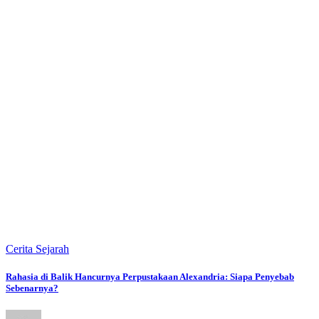
Cerita Sejarah
Rahasia di Balik Hancurnya Perpustakaan Alexandria: Siapa Penyebab
Sebenarnya?