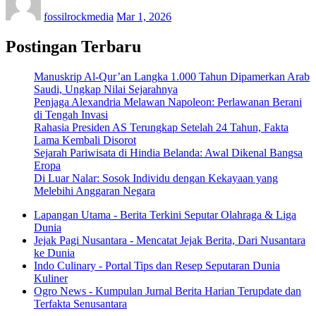
fossilrockmedia
Mar 1, 2026
Postingan Terbaru
Manuskrip Al-Qur’an Langka 1.000 Tahun Dipamerkan Arab
Saudi, Ungkap Nilai Sejarahnya
Penjaga Alexandria Melawan Napoleon: Perlawanan Berani
di Tengah Invasi
Rahasia Presiden AS Terungkap Setelah 24 Tahun, Fakta
Lama Kembali Disorot
Sejarah Pariwisata di Hindia Belanda: Awal Dikenal Bangsa
Eropa
Di Luar Nalar: Sosok Individu dengan Kekayaan yang
Melebihi Anggaran Negara
Lapangan Utama - Berita Terkini Seputar Olahraga & Liga
Dunia
Jejak Pagi Nusantara - Mencatat Jejak Berita, Dari Nusantara
ke Dunia
Indo Culinary - Portal Tips dan Resep Seputaran Dunia
Kuliner
Ogro News - Kumpulan Jurnal Berita Harian Terupdate dan
Terfakta Senusantara