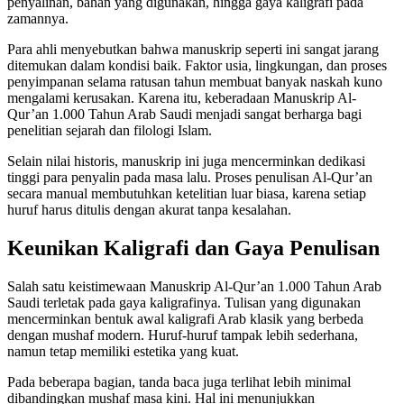
penyalinan, bahan yang digunakan, hingga gaya kaligrafi pada
zamannya.
Para ahli menyebutkan bahwa manuskrip seperti ini sangat jarang
ditemukan dalam kondisi baik. Faktor usia, lingkungan, dan proses
penyimpanan selama ratusan tahun membuat banyak naskah kuno
mengalami kerusakan. Karena itu, keberadaan Manuskrip Al-
Qur’an 1.000 Tahun Arab Saudi menjadi sangat berharga bagi
penelitian sejarah dan filologi Islam.
Selain nilai historis, manuskrip ini juga mencerminkan dedikasi
tinggi para penyalin pada masa lalu. Proses penulisan Al-Qur’an
secara manual membutuhkan ketelitian luar biasa, karena setiap
huruf harus ditulis dengan akurat tanpa kesalahan.
Keunikan Kaligrafi dan Gaya Penulisan
Salah satu keistimewaan Manuskrip Al-Qur’an 1.000 Tahun Arab
Saudi terletak pada gaya kaligrafinya. Tulisan yang digunakan
mencerminkan bentuk awal kaligrafi Arab klasik yang berbeda
dengan mushaf modern. Huruf-huruf tampak lebih sederhana,
namun tetap memiliki estetika yang kuat.
Pada beberapa bagian, tanda baca juga terlihat lebih minimal
dibandingkan mushaf masa kini. Hal ini menunjukkan