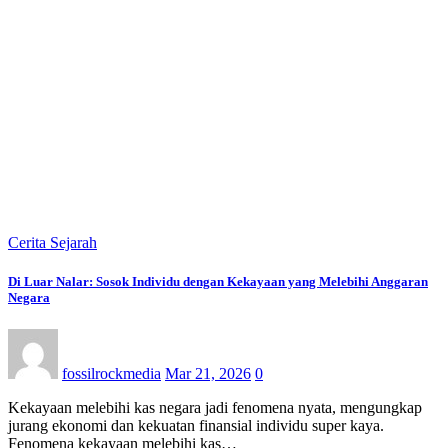
Cerita Sejarah
Di Luar Nalar: Sosok Individu dengan Kekayaan yang Melebihi Anggaran
Negara
fossilrockmedia
Mar 21, 2026
0
Kekayaan melebihi kas negara jadi fenomena nyata, mengungkap
jurang ekonomi dan kekuatan finansial individu super kaya.
Fenomena kekayaan melebihi kas…