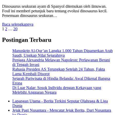
Dinosaurus seukuran ayam di Spanyol ditemukan oleh ilmuwan.
Fosil ini memberi petunjuk baru tentang evolusi dinosaurus kecil.
Penemuan dinosaurus seukuran…
Baca selengkapnya
Posts
1
2
…
20
pagination
Postingan Terbaru
Manuskrip Al-Qur’an Langka 1.000 Tahun Dipamerkan Arab
Saudi, Ungkap Nilai Sejarahnya
Penjaga Alexandria Melawan Napoleon: Perlawanan Berani
di Tengah Invasi
Rahasia Presiden AS Terungkap Setelah 24 Tahun, Fakta
Lama Kembali Disorot
Sejarah Pariwisata di Hindia Belanda: Awal Dikenal Bangsa
Eropa
Di Luar Nalar: Sosok Individu dengan Kekayaan yang
Melebihi Anggaran Negara
Lapangan Utama - Berita Terkini Seputar Olahraga & Liga
Dunia
Jejak Pagi Nusantara - Mencatat Jejak Berita, Dari Nusantara
ke Dunia