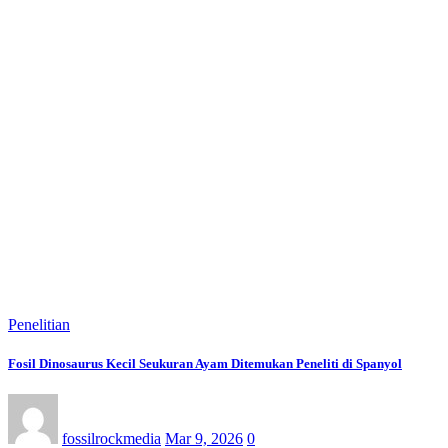
Penelitian
Fosil Dinosaurus Kecil Seukuran Ayam Ditemukan Peneliti di Spanyol
fossilrockmedia
Mar 9, 2026
0