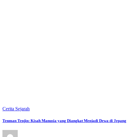
Cerita Sejarah
Tenman Tenjin: Kisah Manusia yang Diangkat Menjadi Dewa di Jepang