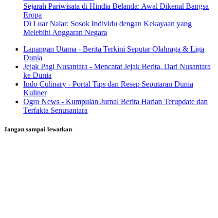
Sejarah Pariwisata di Hindia Belanda: Awal Dikenal Bangsa
Eropa
Di Luar Nalar: Sosok Individu dengan Kekayaan yang
Melebihi Anggaran Negara
Lapangan Utama - Berita Terkini Seputar Olahraga & Liga
Dunia
Jejak Pagi Nusantara - Mencatat Jejak Berita, Dari Nusantara
ke Dunia
Indo Culinary - Portal Tips dan Resep Seputaran Dunia
Kuliner
Ogro News - Kumpulan Jurnal Berita Harian Terupdate dan
Terfakta Senusantara
Jangan sampai lewatkan