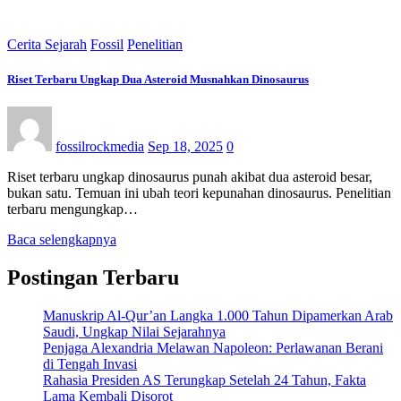
Cerita Sejarah
Fossil
Penelitian
Riset Terbaru Ungkap Dua Asteroid Musnahkan Dinosaurus
fossilrockmedia
Sep 18, 2025
0
Riset terbaru ungkap dinosaurus punah akibat dua asteroid besar,
bukan satu. Temuan ini ubah teori kepunahan dinosaurus. Penelitian
terbaru mengungkap…
Baca selengkapnya
Postingan Terbaru
Manuskrip Al-Qur’an Langka 1.000 Tahun Dipamerkan Arab
Saudi, Ungkap Nilai Sejarahnya
Penjaga Alexandria Melawan Napoleon: Perlawanan Berani
di Tengah Invasi
Rahasia Presiden AS Terungkap Setelah 24 Tahun, Fakta
Lama Kembali Disorot