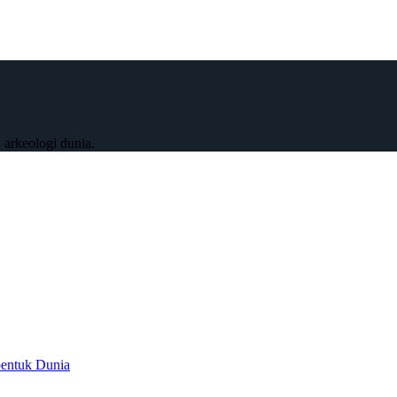
 arkeologi dunia.
bentuk Dunia