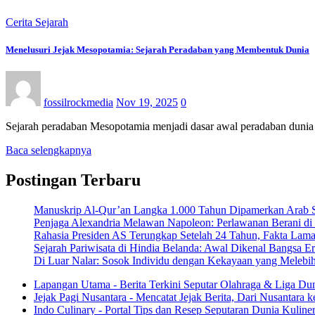
Cerita Sejarah
Menelusuri Jejak Mesopotamia: Sejarah Peradaban yang Membentuk Dunia
fossilrockmedia
Nov 19, 2025
0
Sejarah peradaban Mesopotamia menjadi dasar awal peradaban dunia
Baca selengkapnya
Postingan Terbaru
Manuskrip Al-Qur’an Langka 1.000 Tahun Dipamerkan Arab S
Penjaga Alexandria Melawan Napoleon: Perlawanan Berani di 
Rahasia Presiden AS Terungkap Setelah 24 Tahun, Fakta Lama
Sejarah Pariwisata di Hindia Belanda: Awal Dikenal Bangsa E
Di Luar Nalar: Sosok Individu dengan Kekayaan yang Melebi
Lapangan Utama - Berita Terkini Seputar Olahraga & Liga Du
Jejak Pagi Nusantara - Mencatat Jejak Berita, Dari Nusantara 
Indo Culinary - Portal Tips dan Resep Seputaran Dunia Kuline