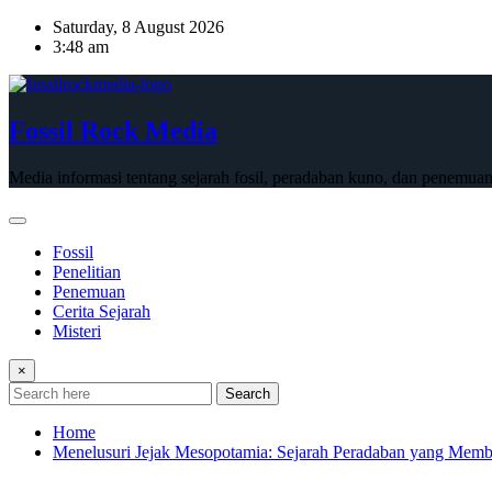
Skip
Saturday, 8 August 2026
to
3:48 am
content
Fossil Rock Media
Media informasi tentang sejarah fosil, peradaban kuno, dan penemuan
Fossil
Penelitian
Penemuan
Cerita Sejarah
Misteri
×
Search
Home
Menelusuri Jejak Mesopotamia: Sejarah Peradaban yang Mem