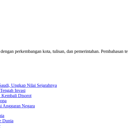
 dengan perkembangan kota, tulisan, dan pemerintahan. Pembahasan t
audi, Ungkap Nilai Sejarahnya
Tengah Invasi
 Kembali Disorot
ropa
hi Anggaran Negara
nia
ke Dunia
r