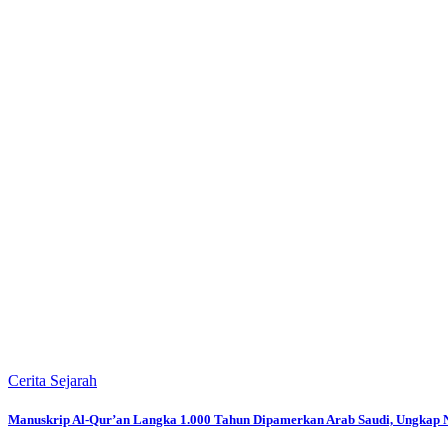
Cerita Sejarah
Manuskrip Al-Qur’an Langka 1.000 Tahun Dipamerkan Arab Saudi, Ungkap N