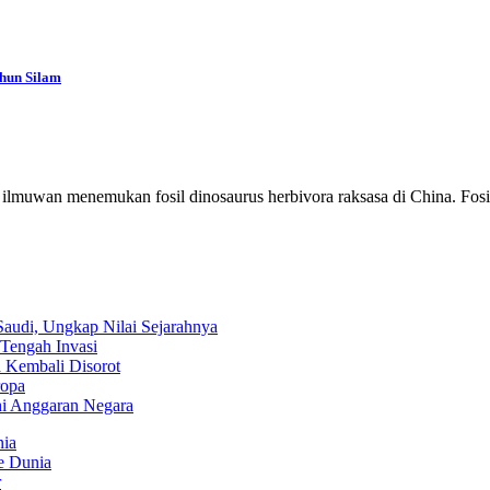
ahun Silam
, ilmuwan menemukan fosil dinosaurus herbivora raksasa di China. Fosi
audi, Ungkap Nilai Sejarahnya
Tengah Invasi
 Kembali Disorot
ropa
hi Anggaran Negara
nia
ke Dunia
r