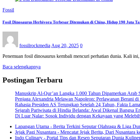
Fossil
Fosil Dinosaurus Herbivora Terbesar Ditemukan di China, Hidup 190 Juta T
fossilrockmedia
Aug 20, 2025
0
Penemuan fosil dinosaurus kembali mencuri perhatian dunia. Kali ini
Baca selengkapnya
Postingan Terbaru
Manuskrip Al-Qur’an Langka 1.000 Tahun Dipamerkan Arab S
Penjaga Alexandria Melawan Napoleon: Perlawanan Berani di 
Rahasia Presiden AS Terungkap Setelah 24 Tahun, Fakta Lama
Sejarah Pariwisata di Hindia Belanda: Awal Dikenal Bangsa E
Di Luar Nalar: Sosok Individu dengan Kekayaan yang Melebi
Lapangan Utama - Berita Terkini Seputar Olahraga & Liga Du
Jejak Pagi Nusantara - Mencatat Jejak Berita, Dari Nusantara 
Indo Culinary - Portal Tips dan Resep Seputaran Dunia Kuline