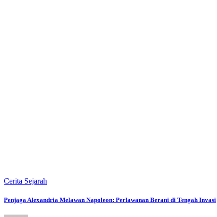
Cerita Sejarah
Penjaga Alexandria Melawan Napoleon: Perlawanan Berani di Tengah Invasi