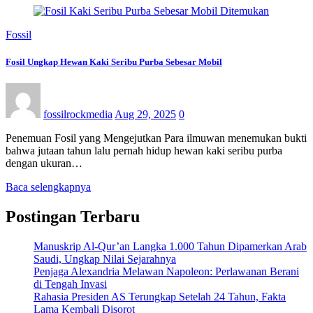
Fossil
Fosil Ungkap Hewan Kaki Seribu Purba Sebesar Mobil
fossilrockmedia
Aug 29, 2025
0
Penemuan Fosil yang Mengejutkan Para ilmuwan menemukan bukti
bahwa jutaan tahun lalu pernah hidup hewan kaki seribu purba
dengan ukuran…
Baca selengkapnya
Postingan Terbaru
Manuskrip Al-Qur’an Langka 1.000 Tahun Dipamerkan Arab
Saudi, Ungkap Nilai Sejarahnya
Penjaga Alexandria Melawan Napoleon: Perlawanan Berani
di Tengah Invasi
Rahasia Presiden AS Terungkap Setelah 24 Tahun, Fakta
Lama Kembali Disorot