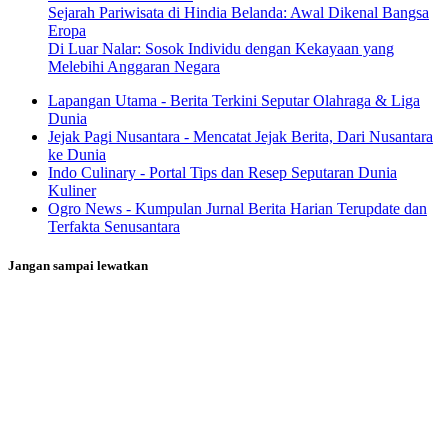
Sejarah Pariwisata di Hindia Belanda: Awal Dikenal Bangsa
Eropa
Di Luar Nalar: Sosok Individu dengan Kekayaan yang
Melebihi Anggaran Negara
Lapangan Utama - Berita Terkini Seputar Olahraga & Liga
Dunia
Jejak Pagi Nusantara - Mencatat Jejak Berita, Dari Nusantara
ke Dunia
Indo Culinary - Portal Tips dan Resep Seputaran Dunia
Kuliner
Ogro News - Kumpulan Jurnal Berita Harian Terupdate dan
Terfakta Senusantara
Jangan sampai lewatkan