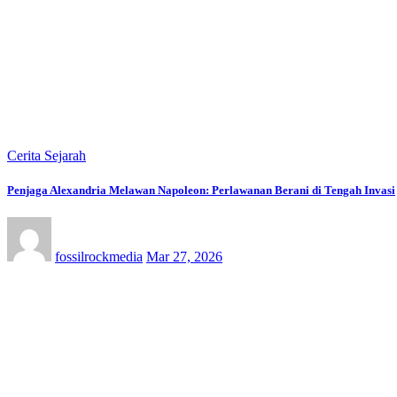
Cerita Sejarah
Penjaga Alexandria Melawan Napoleon: Perlawanan Berani di Tengah Invasi
fossilrockmedia
Mar 27, 2026