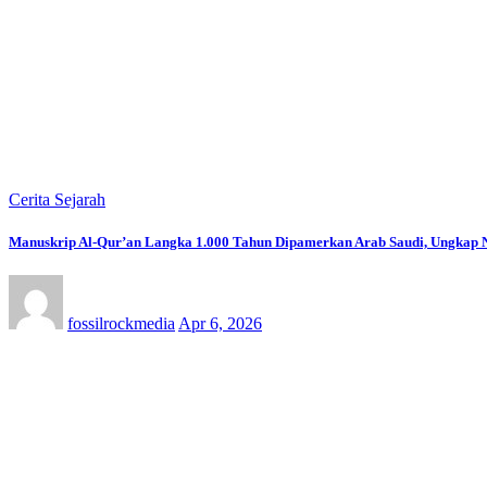
Cerita Sejarah
Manuskrip Al-Qur’an Langka 1.000 Tahun Dipamerkan Arab Saudi, Ungkap N
fossilrockmedia
Apr 6, 2026