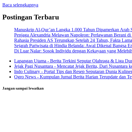
Baca selengkapnya
Postingan Terbaru
Manuskrip Al-Qur’an Langka 1.000 Tahun Dipamerkan Arab S
Penjaga Alexandria Melawan Napoleon: Perlawanan Berani di 
Rahasia Presiden AS Terungkap Setelah 24 Tahun, Fakta Lama
Sejarah Pariwisata di Hindia Belanda: Awal Dikenal Bangsa E
Di Luar Nalar: Sosok Individu dengan Kekayaan yang Melebi
Lapangan Utama - Berita Terkini Seputar Olahraga & Liga Du
Jejak Pagi Nusantara - Mencatat Jejak Berita, Dari Nusantara 
Indo Culinary - Portal Tips dan Resep Seputaran Dunia Kuline
Ogro News - Kumpulan Jurnal Berita Harian Terupdate dan Ter
Jangan sampai lewatkan