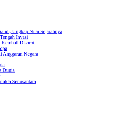
audi, Ungkap Nilai Sejarahnya
Tengah Invasi
 Kembali Disorot
ropa
hi Anggaran Negara
nia
ke Dunia
r
fakta Senusantara