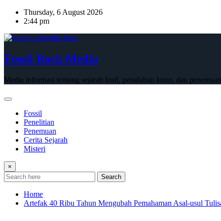
Skip
Thursday, 6 August 2026
to
2:44 pm
content
Fossil Rock Media
Media informasi tentang sejarah fosil, peradaban kuno, dan penemuan
Fossil
Penelitian
Penemuan
Cerita Sejarah
Misteri
×
Search
Home
Artefak 40 Ribu Tahun Mengubah Pemahaman Asal-usul Tulis