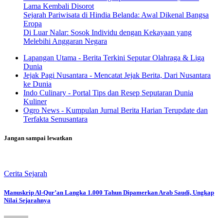
Lama Kembali Disorot
Sejarah Pariwisata di Hindia Belanda: Awal Dikenal Bangsa
Eropa
Di Luar Nalar: Sosok Individu dengan Kekayaan yang
Melebihi Anggaran Negara
Lapangan Utama - Berita Terkini Seputar Olahraga & Liga
Dunia
Jejak Pagi Nusantara - Mencatat Jejak Berita, Dari Nusantara
ke Dunia
Indo Culinary - Portal Tips dan Resep Seputaran Dunia
Kuliner
Ogro News - Kumpulan Jurnal Berita Harian Terupdate dan
Terfakta Senusantara
Jangan sampai lewatkan
Cerita Sejarah
Manuskrip Al-Qur’an Langka 1.000 Tahun Dipamerkan Arab Saudi, Ungkap
Nilai Sejarahnya